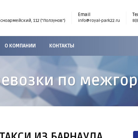
с
Email
Те
асноармейский, 112 ("Ползунов")
info@royal-park22.ru
8(
О КОМПАНИИ
КОНТАКТЫ
евозки по межго
АКСИ ИЗ БАРНАУЛА