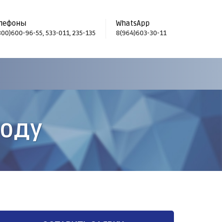
лефоны
WhatsApp
800)600-96-55
,
533-011
,
235-135
8(964)603-30-11
роду